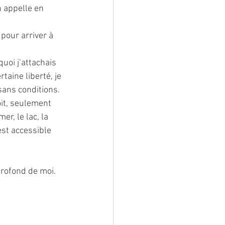
n appelle en 
pour arriver à 
uoi j’attachais 
aine liberté, je 
sans conditions.
oit, seulement 
r, le lac, la 
st accessible 
profond de moi.