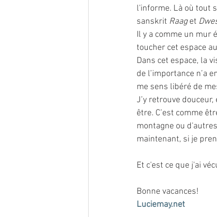
l'informe. Là où tout 
sanskrit 
Raag
 et 
Dwe
Il y a comme un mur é
toucher cet espace au
Dans cet espace, la vi
de l’importance n’a en
me sens libéré de mes
J’y retrouve douceur, 
être. C’est comme être 
montagne ou d'autres 
maintenant, si je pren
Et c'est ce que j'ai 
Bonne vacances!
Luciemay.net