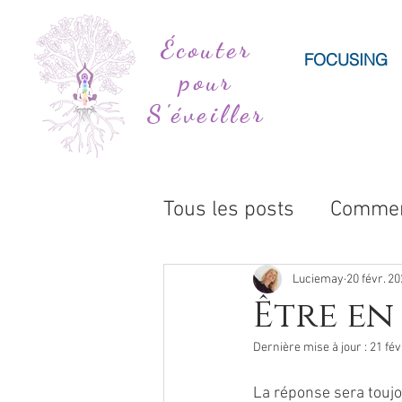
Écouter
FOCUSING
pour
S'éveiller
Tous les posts
Comme
Catégorie non définie
Luciemay
20 févr. 2
Être en
Dernière mise à jour :
21 fév
La réponse sera toujou