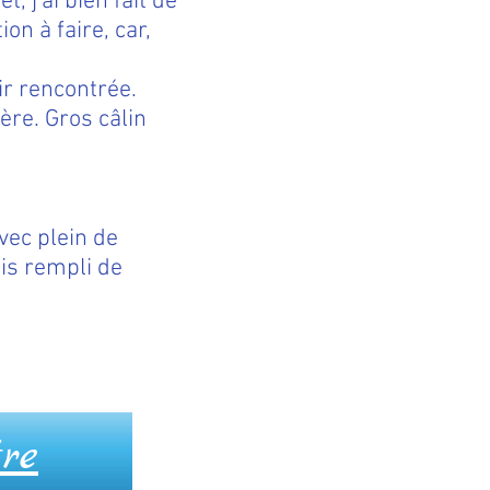
 j'ai bien fait de
on à faire, car,
oir rencontrée.
ère. Gros câlin
vec plein de
is rempli de
.
tre