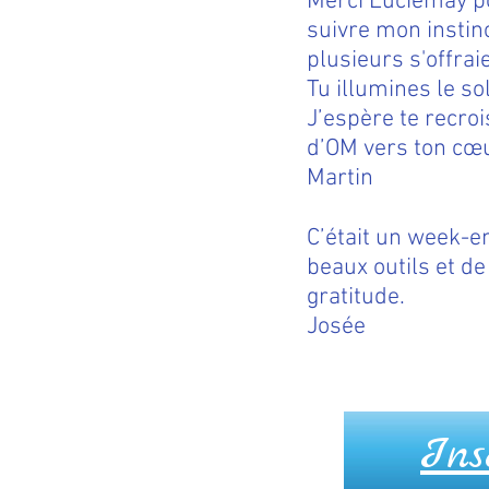
Merci Luciemay pou
suivre mon instinc
plusieurs s'offra
Tu illumines le so
J’espère te recroi
d’OM vers ton cœu
Martin
C’était un week-e
beaux outils et d
gr
Josée
Ins